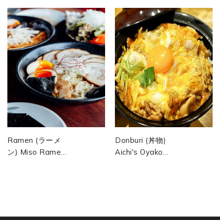
Ramen (ラーメ
Donburi (丼物)
ン) Miso Ramen
Aichi's Oyako
(味噌ラーメン)
Donburi (愛知の
Bouillon Miso
親子丼) Bol De
Riche, Chashu
Riz Japonais
Haché, Œuf...
Avec Poulet...