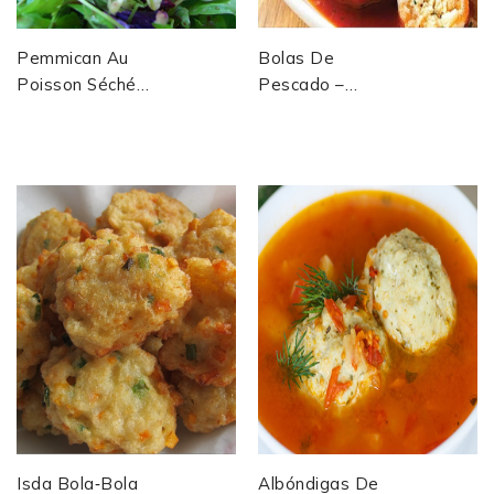
Pemmican Au
Bolas De
Poisson Séché
Pescado –
(Arctique
Boulettes De
Canadien /
Poisson À La
Premières
Sauce Tomate -
Nations)
Espagne
Isda Bola‑Bola
Albóndigas De