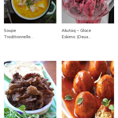
Soupe
Akutaq – Glace
Traditionnelle
Eskimo (Deux
De Normandie :
Versions : La
Chaudrée Aux
Primitive Et
Poissons,
L'indigène,
Légumes
Tradition...
Fondants...