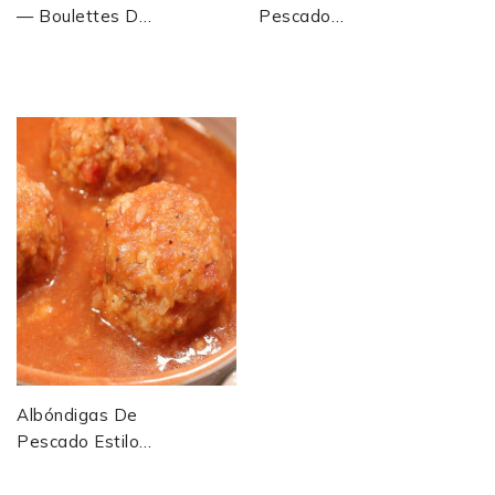
— Boulettes De
Pescado
Poisson À La
(Boulettes De
Sauce Sucrée
Poissons De
Des Philippines
Veracruz)
Albóndigas De
Pescado Estilo
Sinaloense
(Boulettes De