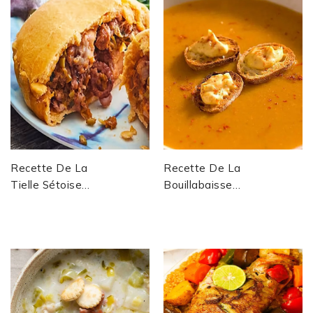
Recette De La
Recette De La
Tielle Sétoise
Bouillabaisse
Authentique –
De Marseille –
Poulpe Et Sauce
Plat Provençal
Tomate Épicée
Traditionnel
Codifié