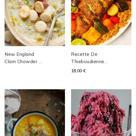
New England
Recette De
Clam Chowder –
Thieboudienne
La Chaudrée De
(Ceebu Jën)
18,00 €
Palourdes De
Pas-À-Pas,
Nouvelle-
Simple À Suivre
Angleterre...
Pour Réussir...