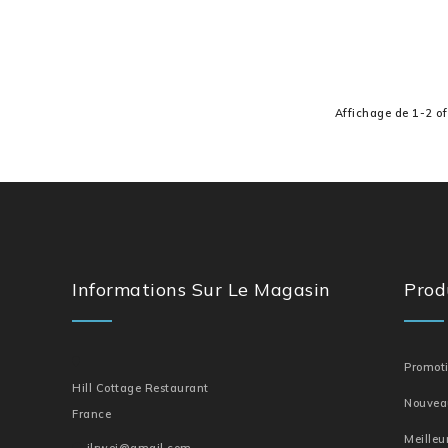
Maison Et Savou
Affichage de 1-2 of
Informations Sur Le Magasin
Prod
Promot
Hill Cottage Restaurant
Nouvea
France
Meilleu
jlrwei@gmail.com