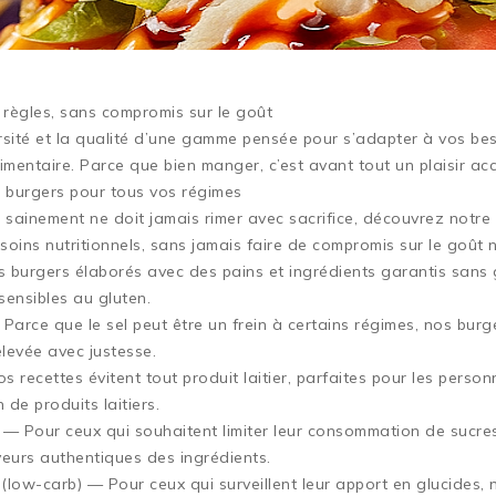
règles, sans compromis sur le goût
rsité et la qualité d’une gamme pensée pour s’adapter à vos be
imentaire. Parce que bien manger, c’est avant tout un plaisir acc
e burgers pour tous vos régimes
sainement ne doit jamais rimer avec sacrifice, découvrez notr
oins nutritionnels, sans jamais faire de compromis sur le goût 
 burgers élaborés avec des pains et ingrédients garantis sans g
 sensibles au gluten.
Parce que le sel peut être un frein à certains régimes, nos burg
elevée avec justesse.
 recettes évitent tout produit laitier, parfaites pour les perso
de produits laitiers.
 — Pour ceux qui souhaitent limiter leur consommation de sucres
aveurs authentiques des ingrédients.
 (low-carb) — Pour ceux qui surveillent leur apport en glucides