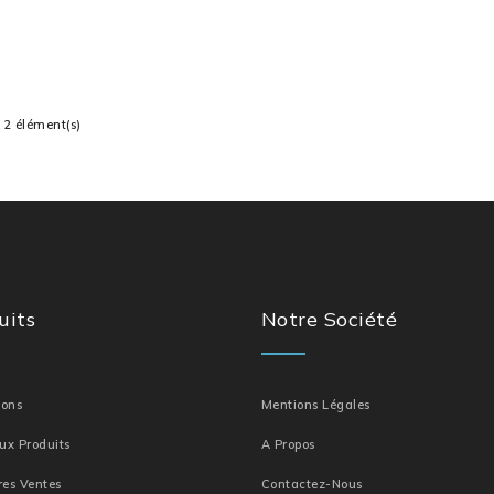
reux
 2 élément(s)
uits
Notre Société
ions
Mentions Légales
ux Produits
A Propos
res Ventes
Contactez-Nous