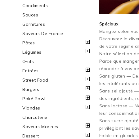
Condiments
Sauces
Spéciaux
Garnitures
Mangez selon vos 
Saveurs De France
Découvrez la dive
Pâtes
de votre régime al
Légumes
Notre sélection d
Parce que manger 
Œufs
répondre à vos bes
Entrées
Sans gluten — Des
Street Food
les intolérants ou
Burgers
Sans sel ajouté — 
des ingrédients, r
Poké Bowl
Sans lactose — Nos
Viandes
leur consommation 
Charcuterie
Sans sucre ajouté
Saveurs Marines
privilégiant les s
Faible en glucides
Dessert