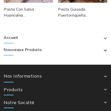
Pasta Con Salsa
Pasta Guisada
Huancaína
Puertorriqueña
Spaghetti À La
Pâtes Mijotées
Sauce
Au Sofrito Et
Fromagère
Sazón — Porto
Accueil
Pimentée —
Rico
Pérou
Nouveaux Produits
Nos Informations
Produits
Notre Société