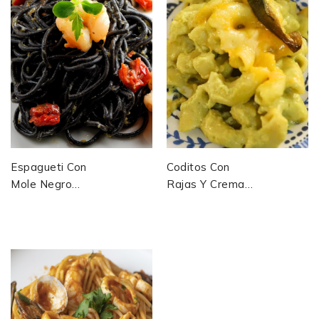
Espagueti Con
Coditos Con
Mole Negro
Rajas Y Crema
Spaghetti Au
Macaroni Aux
Mole Negro De
Poivrons Rôtis
Oaxaca —
Et Crème —
Mexique
Mexique