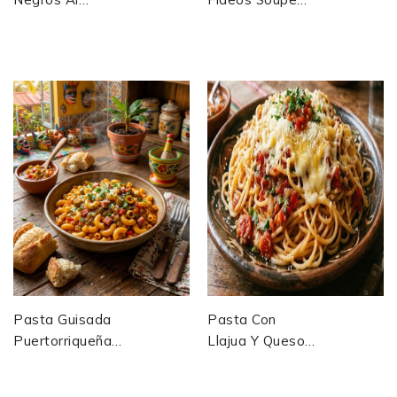
Calamar Con
Épaisse Aux
Tinta Spaghetti
Vermicelles Et
Noirs Aux
Fromage —
Calamars —...
Pérou / Bolivie
Pasta Guisada
Pasta Con
Puertorriqueña
Llajua Y Queso
Pâtes Mijotées
Pâtes À La
Au Sofrito Et
Salsa Llajua Et