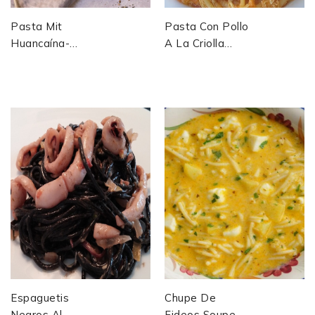
Pasta Mit
Pasta Con Pollo
Huancaína-
A La Criolla
Sauce
Pâtes Au Poulet
À La Sauce
Créole —
Colombie
Espaguetis
Chupe De
Negros Al
Fideos Soupe