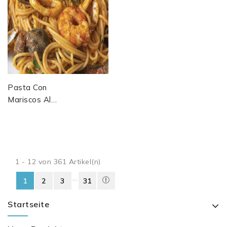
Pasta Con
Mariscos Al
Estilo Chileno
Pâtes Aux
Fruits De Mer Et
Merkén — Chili
1 - 12 von 361 Artikel(n)
…
1
2
3
31
Startseite