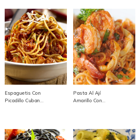
Sazón — Porto
Fromage —
Rico
Bolivie
Espaguetis Con
Pasta Al Ají
Picadillo Cubano
Amarillo Con
Spaghetti Au
Camarones
Picadillo Haché
Pâtes Au
Épicé — Cuba
Piment Jaune
Péruvien Et...