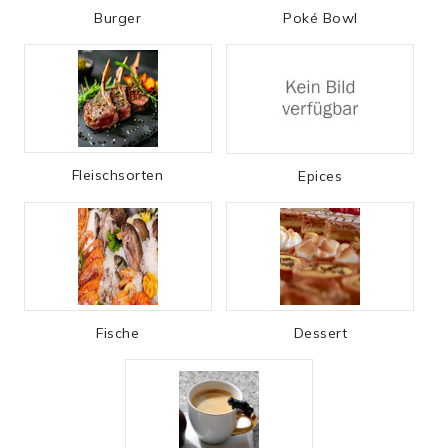
Burger
Poké Bowl
Fleischsorten
Epices
Fische
Dessert