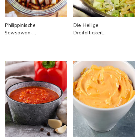
Philippinische
Die Heilige
Sawsawan-
Dreifaltigkeit
Sauce-Rezepte
Cajun –
Auf Basis Von
Authentisches
Scharfem Essig
Rezept Aus
Louisiana