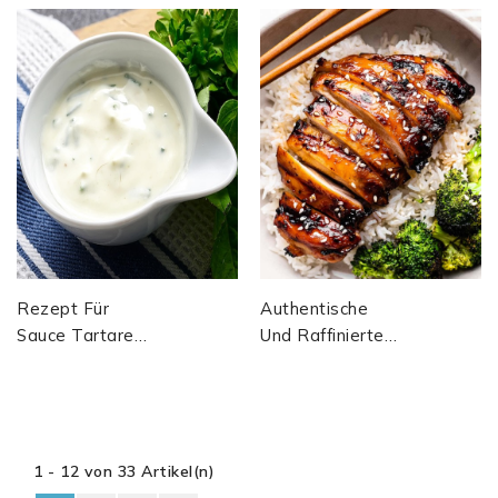
Base De Basilic
Rezept Für
Authentische
Sauce Tartare
Und Raffinierte
Nach Auguste
Teriyaki-Sauce
Escoffier (auf
Mit Dashi, Mirin,
Basis Von
Sake, Kombu
Hausgemachter...
Und...
1 - 12 von 33 Artikel(n)