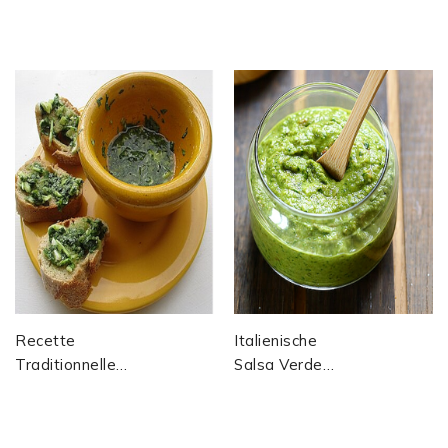
Rezept Des
Pesto Alla
Provenzalischen
Genovese
Aioli
Recette
Italienische
Traditionnelle
Salsa Verde
Du Pistou
(Piemontesisch
Provençal :
Oder Ligurisch)
Sauce Froide À