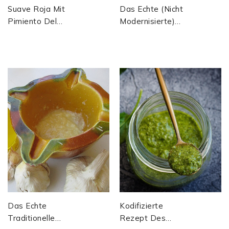
Suave Roja Mit
Das Echte (nicht
Pimiento Del
Modernisierte)
Piquillo,
Traditionelle
Pimiento
Rezept Der
Choricero Und
Rouille Aus...
Manzanilla
Oliven
Das Echte
Kodifizierte
Traditionelle
Rezept Des