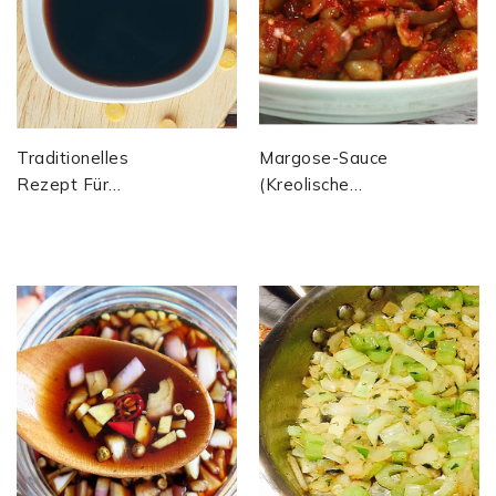
Traditionelles
Margose-Sauce
Rezept Für
(kreolische
Koreanische
Version,
Sojasauce
Inspiriert Von
(Ganjang) Aus
Mauritius Oder
Fermentierten...
Der Karibik)...