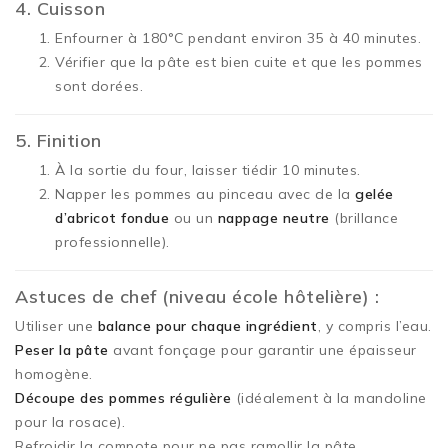
4. Cuisson
Enfourner à 180°C pendant environ 35 à 40 minutes.
Vérifier que la pâte est bien cuite et que les pommes
sont dorées.
5. Finition
À la sortie du four, laisser tiédir 10 minutes.
Napper les pommes au pinceau avec de la
gelée
d’abricot fondue
ou un
nappage neutre
(brillance
professionnelle).
Astuces de chef (niveau école hôtelière) :
Utiliser une
balance pour chaque ingrédient
, y compris l’eau.
Peser la pâte
avant fonçage pour garantir une épaisseur
homogène.
Découpe des pommes régulière
(idéalement à la mandoline
pour la rosace).
Refroidir la compote pour ne pas ramollir la pâte.