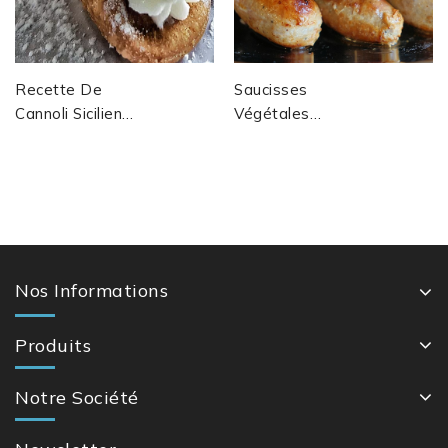
Recette De
Saucisses
Cannoli Siciliens
Végétales
– Pâtisserie
Maison Façon
Italienne
Méditerranéenne
Traditionnelle
Aux Herbes
Fraîches,Merguez,...
Nos Informations
Produits
Notre Société