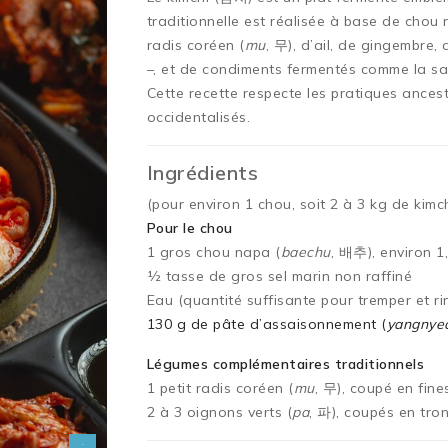
traditionnelle est réalisée à base de chou
radis coréen (
mu
, 무), d’ail, de gingembre,
–, et de condiments fermentés comme la sa
Cette recette respecte les pratiques ancest
occidentalisés.
Ingrédients
(pour environ 1 chou, soit 2 à 3 kg de kimch
Pour le chou
1 gros chou napa (
baechu
, 배추), environ 1
½ tasse de gros sel marin non raffiné
Eau (quantité suffisante pour tremper et ri
130 g de pâte d’assaisonnement (
yangnye
Légumes complémentaires traditionnels
1 petit radis coréen (
mu
, 무), coupé en fine
2 à 3 oignons verts (
pa
, 파), coupés en tro