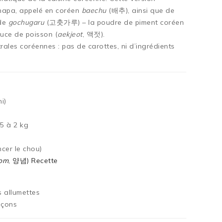
 napa, appelé en coréen
baechu
(배추), ainsi que de
 de
gochugaru
(고춧가루) – la poudre de piment coréen
uce de poisson (
aekjeot
, 액젓).
rales coréennes : pas de carottes, ni d’ingrédients
i)
,5 à 2 kg
ncer le chou)
om
, 양념) Recette
s allumettes
nçons