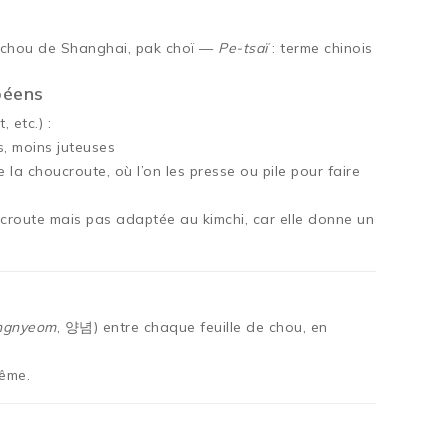
: chou de Shanghai, pak choï —
Pe-tsaï
: terme chinois
péens
 etc.) :
s, moins juteuses
la choucroute, où l’on les presse ou pile pour faire
croute mais pas adaptée au kimchi, car elle donne un
ngnyeom
, 양념) entre chaque feuille de chou, en
même.