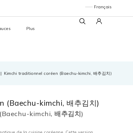
Français
auces
Plus
Kimchi traditionnel coréen (Baechu-kimchi, 배추김치)
réen (Baechu-kimchi, 배추김치)
en (Baechu-kimchi, 배추김치)
atique de la cuisine coréenne. Cette version