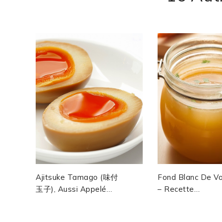
Ajitsuke Tamago (味付
Fond Blanc De Vol
玉子), Aussi Appelé
– Recette
Nitamago (煮玉子) Ou
Professionnelle
Ajitama (味玉), L'œuf...