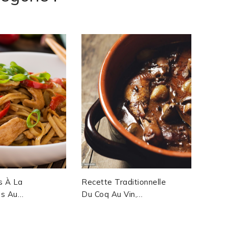
Donbu
(海老丼
Japon
Creve
s À La
Recette Traditionnelle
es Au
Du Coq Au Vin,
revettes
Excellence Culinaire
nt)
De Bourgogne...