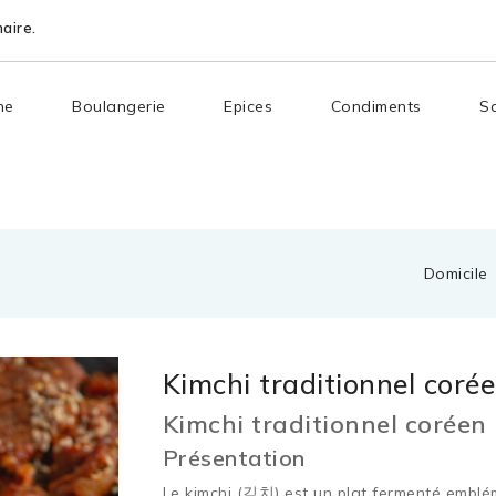
aire.
ne
Boulangerie
Epices
Condiments
S
Domicile
Kimchi traditionnel co
Kimchi traditionnel coré
Présentation
Le kimchi (김치) est un plat fermenté emblém