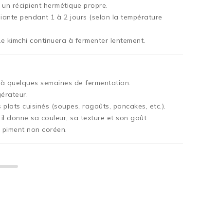
un récipient hermétique propre.
ante pendant 1 à 2 jours (selon la température
Le kimchi continuera à fermenter lentement.
s à quelques semaines de fermentation.
gérateur.
es plats cuisinés (soupes, ragoûts, pancakes, etc.).
l donne sa couleur, sa texture et son goût
n piment non coréen.