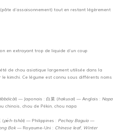
(pâte d’assaisonnement) tout en restant légèrement
tion en extrayant trop de liquide d’un coup
été de chou asiatique largement utilisée dans la
 le kimchi. Ce légume est connu sous différents noms
dàbáicài
) — Japonais : 白菜 (
hakusai
) — Anglais :
Napa
u chinois, chou de Pékin, chou napa
 (
pe̍h-tshài
) — Philippines :
Pechay Baguio
—
ng Bok
— Royaume-Uni :
Chinese leaf
,
Winter