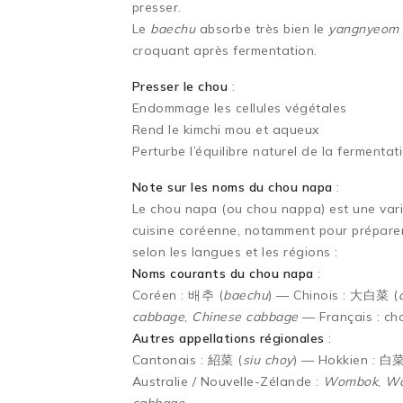
presser.
Le
baechu
absorbe très bien le
yangnyeom
croquant après fermentation.
Presser le chou
:
Endommage les cellules végétales
Rend le kimchi mou et aqueux
Perturbe l’équilibre naturel de la fermenta
Note sur les noms du chou napa
:
Le chou napa (ou chou nappa) est une vari
cuisine coréenne, notamment pour préparer
selon les langues et les régions :
Noms courants du chou napa
:
Coréen : 배추 (
baechu
) — Chinois : 大白菜 (
cabbage
,
Chinese cabbage
— Français : cho
Autres appellations régionales
:
Cantonais : 紹菜 (
siu choy
) — Hokkien : 白菜
Australie / Nouvelle-Zélande :
Wombok
,
Wo