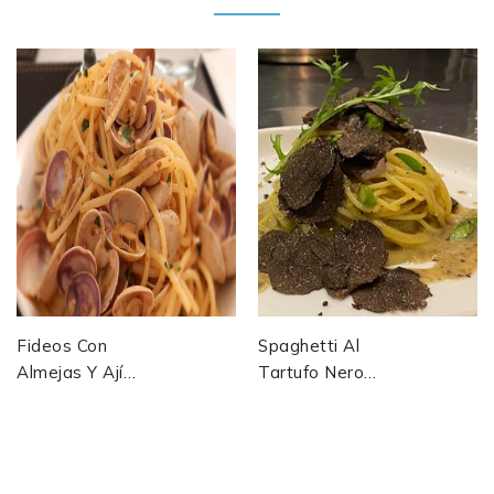
Fideos Con
Spaghetti Al
Almejas Y Ají
Tartufo Nero
Panca
Truffe Noire De
Vermicelles Aux
Norcia, Beurre
Coques Et
Et Parmesan
Piment Rouge...
—...