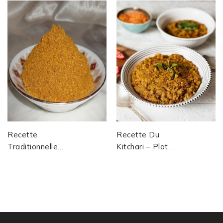
Recette
Recette Du
Traditionnelle
Kitchari – Plat
Du Hawaij (ou
Traditionnel
Hawayej) À La
Indien Issu De
Yéménite,
L’Ayurveda
Version Étendue