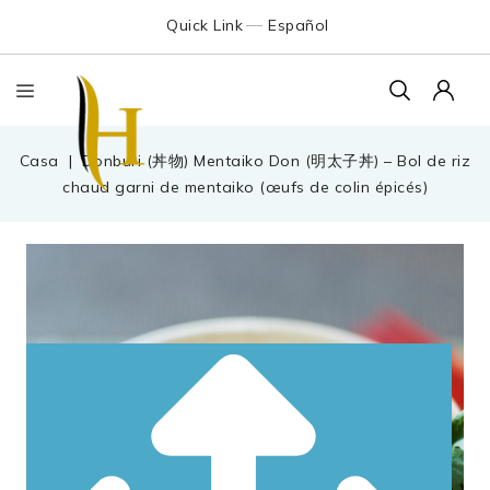
Quick Link
Español
Casa
Donburi (丼物) Mentaiko Don (明太子丼) – Bol de riz
chaud garni de mentaiko (œufs de colin épicés)