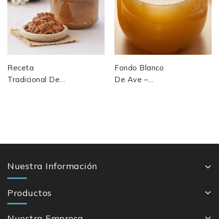
Receta
Fondo Blanco
Tradicional De
De Ave –
La Pasta
Receta
Doenjang
Profesional
(pasta De Soja
Fermentada
Coreana)
Nuestra Información
Productos
Nuestra Empresa