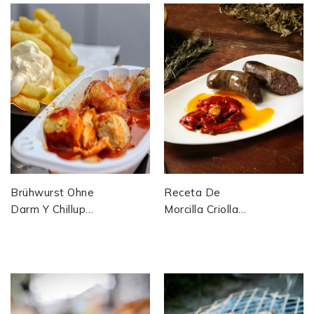
Coppa De
Métodos
Córcega
Artesanales,
Historia...
Brühwurst Ohne
Receta De
Darm Y Chillup
Morcilla Criolla
De Herta
Antillana
Heuwer: La
(Martinica &
Receta
Guadalupe)
Emblemática De
La...