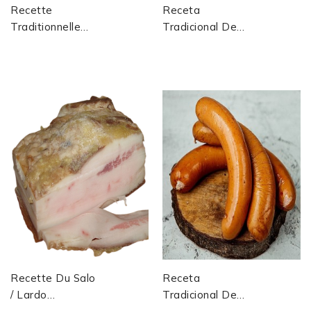
Recette
Receta
Traditionnelle
Tradicional De
De Bœuf Salé Et
La Salchicha
Séché Des
Catalana
Bêtes Rouges
(botifarra):
Flamandes...
Preparación
Casera,...
Recette Du Salo
Receta
/ Lardo
Tradicional De