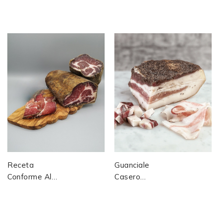
Traditionnel :
La Salchicha De
Graisse De Dos
Frankfurt (siglo
De Porc Salée,
XIX)
Saumure,...
Receta
Guanciale
Conforme Al
Casero
Pliego De
Tradicional:
Condiciones
Receta
AOP Para La
Completa,