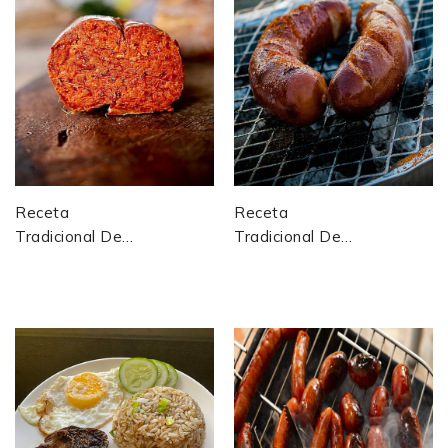
Receta
Receta
Tradicional De
Tradicional De
’Nduja Blanda
Salchicha De
Muy Picante
Reunión
(Calabria, Italia)
(salchicha
Criolla)