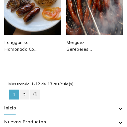
Longganisa
Merguez
Hamonado Con
Bereberes
Chile Labuyo
Tradicionales –
Variante Picante
Receta
De Las
Auténtica Al
Famosas...
Estilo Antiguo
Mostrando 1-12 de 13 artículo(s)
1
2
Inicio
Nuevos Productos