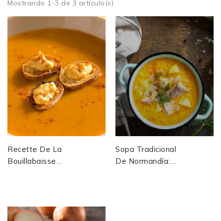
Mostrando 1-3 de 3 artículo(s)
Recette De La
Sopa Tradicional
Bouillabaisse
De Normandía:
De Marseille –
Chaudrée De
Plat Provençal
Pescados,
Traditionnel
Verduras
Codifié
Tiernas Y
Crema...