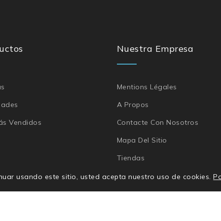
uctos
Nuestra Empresa
as
Mentions Légales
dades
A Propos
ás Vendidos
Contacte Con Nosotros
Mapa Del Sitio
Tiendas
ntinuar usando este sitio, usted acepta nuestro uso de cookies.
Po