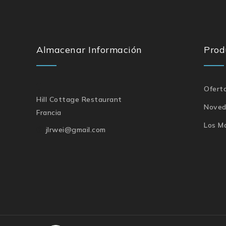
Almacenar Información
Prod
Ofert
Hill Cottage Restaurant
Noved
Francia
Los M
jlrwei@gmail.com