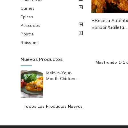
Carnes
Epices
RReceta Auténti
Pescados
Bonbon/galleta
Pimiento Maurici
Postre
Con Sus Deliciosas
Boissons
Nuevos Productos
Mostrando 1-1 d
Melt-In-Your-
Mouth Chicken...
Todos Los Productos Nuevos