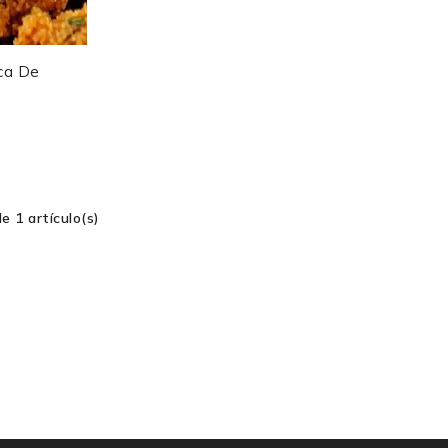
ca De
ana
...
e 1 artículo(s)