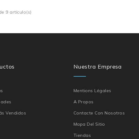
e 9 artículo(s)
uctos
Nuestra Empresa
as
Mentions Légales
dades
A Propos
ás Vendidos
Contacte Con Nosotros
Mapa Del Sitio
Tiendas