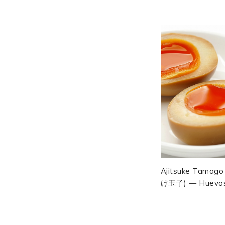
Poché, Ciboulette
Piment Et...
Ajitsuke Tamag
け玉子) — Huevo
Marinados Japon
Para Acompañar E