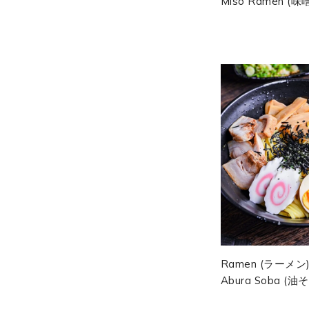
Miso Ramen (
メン) Bouillon Mi
Riche, Chashu Ha
Œuf...
Ramen (ラーメン
Abura Soba (油そ
ば)Porc Rôti, Œuf