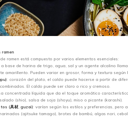
s ramen
l de ramen está compuesto por varios elementos esenciales:
 a base de harina de trigo, agua, sal y un agente alcalino llama
te amarillento. Pueden variar en grosor, forma y textura según 
ūpu)
: corazón del plato, el caldo puede hacerse a partir de dif
 combinados. El caldo puede ser claro o rico y cremoso.
lsa concentrada líquida que da el toque aromático característico 
alado (shio), salsa de soja (shoyu), miso o picante (karashi).
tos (具材, guzai)
: varían según los estilos y preferencias, per
marinados (ajitsuke tamago), brotes de bambú, algas nori, cebol