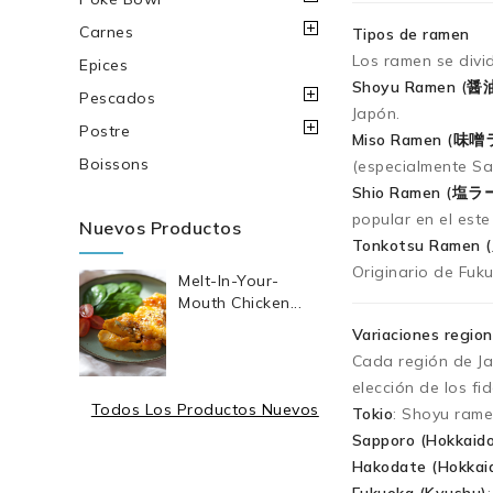
Carnes
Tipos de ramen
Los ramen se divi
Epices
Shoyu Ramen (
Pescados
Japón.
Postre
Miso Ramen (味
Boissons
(especialmente Sa
Shio Ramen (塩
popular en el este
Nuevos Productos
Tonkotsu Rame
Originario de Fuk
Melt-In-Your-
Mouth Chicken...
Variaciones region
Cada región de Ja
elección de los fi
Todos Los Productos Nuevos
Tokio
: Shoyu rame
Sapporo (Hokkaid
Hakodate (Hokkai