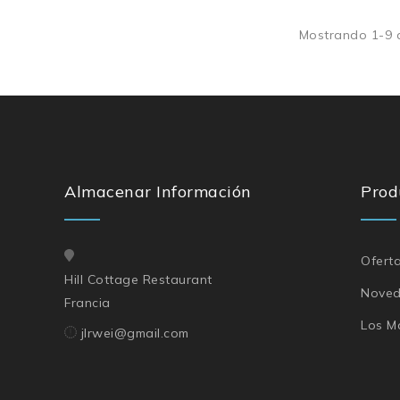
Mostrando 1-9 d
Almacenar Información
Prod
Ofert
Hill Cottage Restaurant
Nove
Francia
Los M
jlrwei@gmail.com