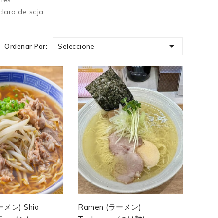
mes.
laro de soja.

Seleccione
Ordenar Por:
ーメン) Shio
Ramen (ラーメン)