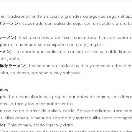
den tradicionalmente en cuatro grandes categorías según el tipo
醤油ラーメン)
: sazonado con salsa de soja, con un caldo claro a b
噌ラーメン)
: hecho con pasta de miso fermentada, tiene un sabor r
pporo), a menudo se acompaña con ajo y jengibre.
ラーメン)
: sazonado principalmente con sal, ofrece un caldo ligero
 de Japón.
n (豚骨ラーメン)
: hecho con un caldo muy rico y cremoso a base d
uoka, es denso, grasoso y muy sabroso.
ales
pón ha desarrollado sus propias variantes de ramen, con diferen
deos, la tare y los acompañamientos.
n con caldo a base de pollo y cerdo, fideos medianos, tare shoy
o)
: Miso ramen, a menudo con maíz y mantequilla como acompañ
do)
: Shio ramen, caldo ligero y claro.