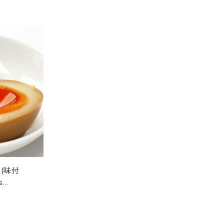
,
Hakata Crémeux Aux
Porc Chash
Os De Porc,...
Généreux, Ai
o (味付
s
eses
n...