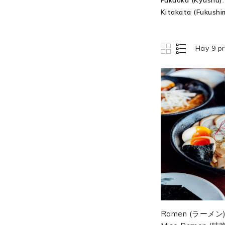
Fukuoka (Kyushu)
Kitakata (Fukushi
Hay 9 p
Ramen (ラーメン