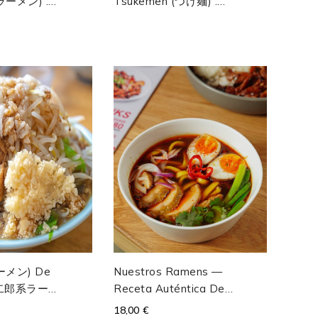
ラーメン) :
Tsukemen (つけ麺) :
ir Au
Nouilles Trempées
shu, Œufs...
Dans Sauce Soja
Riche Avec...
ーメン) De
Nuestros Ramens —
o (二郎系ラー
Receta Auténtica De
De Tokyo,
Tonkotsu Ramen
18,00 €