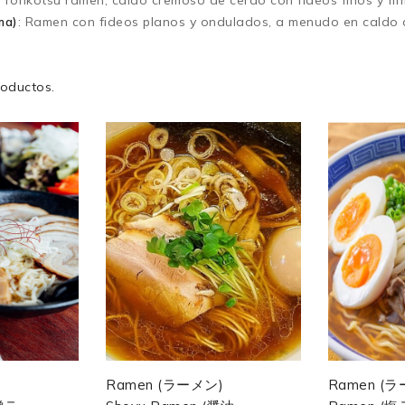
: Tonkotsu ramen, caldo cremoso de cerdo con fideos finos y fir
ma)
: Ramen con fideos planos y ondulados, a menudo en caldo c
roductos.
)
Ramen (ラーメン)
Ramen (ラ