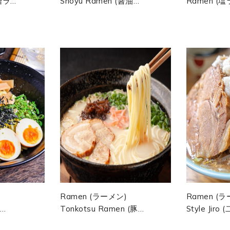
味噌ラー
Shoyu Ramen (醤油ラ
Ramen (塩
so
ーメン) Bouillon Clair À
Bouillon Cla
ché,
La Sauce Soja Avec
Poulet, Cha
Chashu,...
)
Ramen (ラーメン)
Ramen (ラ
Tonkotsu Ramen (豚骨
Style Jir
ラーメン) Ramen
メン)Icône 