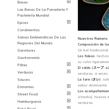
Bases
Las Bases De La Panadería Y
Pastelería Mundial
Epices
Condimentos
Salsas Emblemáticas De Las
Nuestros Ramens
Regiones Del Mundo
Composición de lo
Un bol tradiciona
Garnitures
Los fideos
: hechos
Gastronomía
su color ligeramen
Pâtes
El caldo (スープ, s
Verduras
verduras, a veces
La tare (タレ)
: sa
Sauces
sabor dominante: s
Entrantes
Los acompañamien
Street Food
(chashu), huevos 
Hamburguesa
verduras.
Poké Bowl